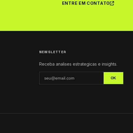
ENTRE EM CONTATO
NEWSLETTER
Receba analises estrategicas e insights.
OK