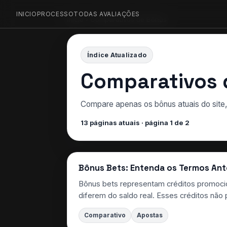
INICIO
PROCESSO
TODAS AVALIAÇÕES
Início
›
Comparativos de Bônus
Índice Atualizado
Comparativos 
Compare apenas os bônus atuais do site, 
13 páginas atuais · página 1 de 2
Bônus Bets: Entenda os Termos Ant
Bônus bets representam créditos promocio
diferem do saldo real. Esses créditos não
Comparativo
Apostas