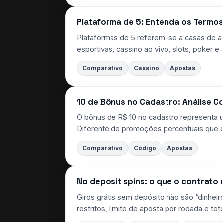
Plataforma de 5: Entenda os Termo
Plataformas de 5 referem-se a casas de a
esportivas, cassino ao vivo, slots, poker e 
Comparativo
Cassino
Apostas
10 de Bônus no Cadastro: Análise 
O bônus de R$ 10 no cadastro representa 
Diferente de promoções percentuais que e
Comparativo
Código
Apostas
No deposit spins: o que o contrato
Giros grátis sem depósito não são “dinheir
restritos, limite de aposta por rodada e teto