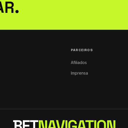
R.
PARCEIROS
Afiliados
Imprensa
BET
NAVIGATION