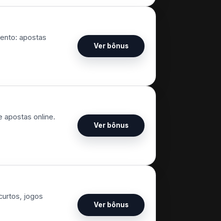
ento: apostas
Ver bônus
 apostas online.
Ver bônus
curtos, jogos
Ver bônus