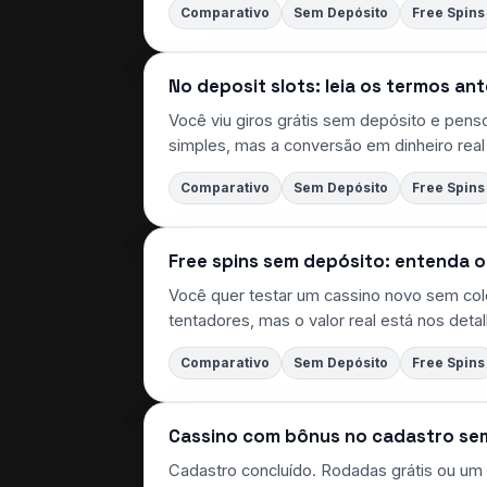
Comparativo
Sem Depósito
Free Spins
No deposit slots: leia os termos ant
Você viu giros grátis sem depósito e penso
simples, mas a conversão em dinheiro real 
Comparativo
Sem Depósito
Free Spins
Free spins sem depósito: entenda o
Você quer testar um cassino novo sem colo
tentadores, mas o valor real está nos detal
Comparativo
Sem Depósito
Free Spins
Cassino com bônus no cadastro sem 
Cadastro concluído. Rodadas grátis ou um 