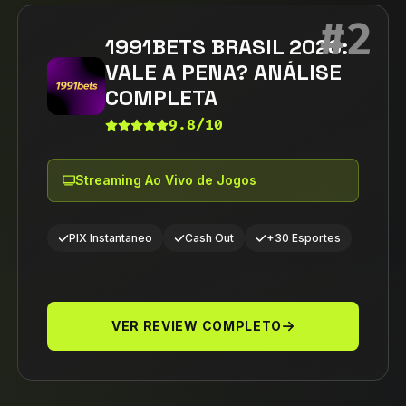
#2
1991BETS BRASIL 2026:
VALE A PENA? ANÁLISE
COMPLETA
9.8/10
Streaming Ao Vivo de Jogos
PIX Instantaneo
Cash Out
+30 Esportes
VER REVIEW COMPLETO