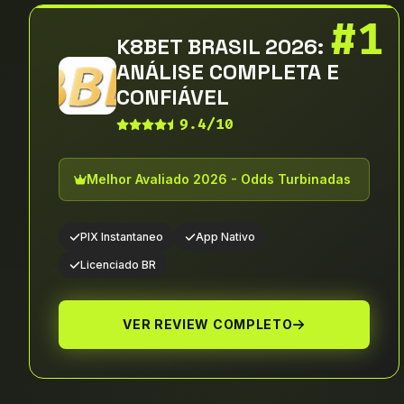
#1
K8BET BRASIL 2026:
ANÁLISE COMPLETA E
CONFIÁVEL
9.4/10
Melhor Avaliado 2026 - Odds Turbinadas
PIX Instantaneo
App Nativo
Licenciado BR
VER REVIEW COMPLETO