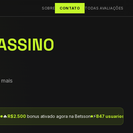
SOBRE
CONTATO
TODAS AVALIAÇÕES
ASSINO
 mais
⚡
.500
bonus ativado agora na Betsson
847 usuarios
registrados