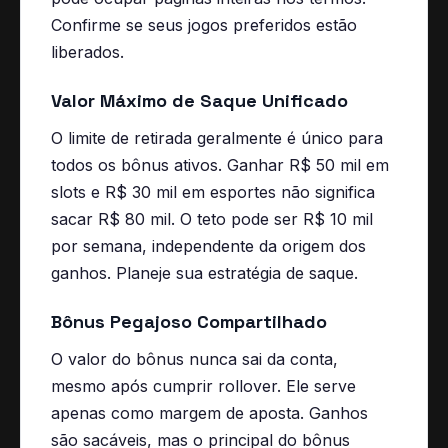
Confirme se seus jogos preferidos estão
liberados.
Valor Máximo de Saque Unificado
O limite de retirada geralmente é único para
todos os bônus ativos. Ganhar R$ 50 mil em
slots e R$ 30 mil em esportes não significa
sacar R$ 80 mil. O teto pode ser R$ 10 mil
por semana, independente da origem dos
ganhos. Planeje sua estratégia de saque.
Bônus Pegajoso Compartilhado
O valor do bônus nunca sai da conta,
mesmo após cumprir rollover. Ele serve
apenas como margem de aposta. Ganhos
são sacáveis, mas o principal do bônus