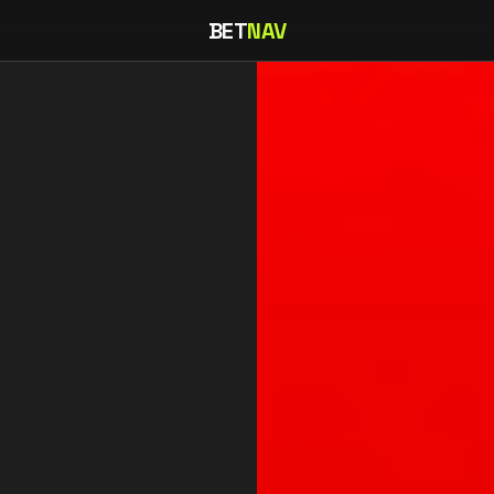
BET
NAV