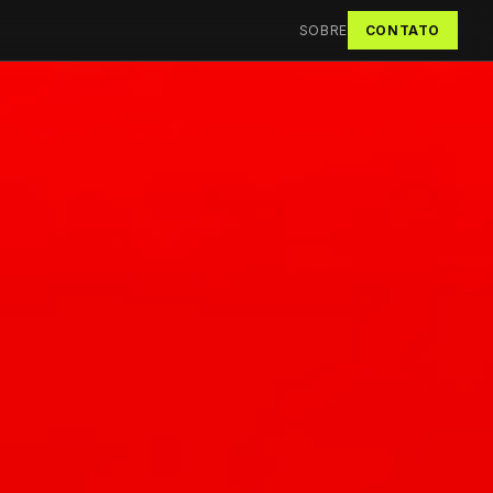
SOBRE
CONTATO