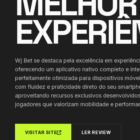
MELHOR
EXPERIÊ
Wj Bet se destaca pela excelência em experiênci
oferecendo um aplicativo nativo completo e inte
perfeitamente otimizada para dispositivos móve
com fluidez e praticidade direto do seu smartph
aproveitando recursos exclusivos desenvolvido
jogadores que valorizam mobilidade e performa
VISITAR SITE
LER REVIEW