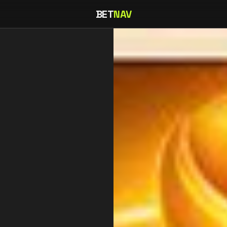
BET
NAV