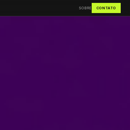
SOBRE
CONTATO