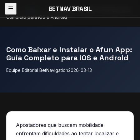
BETNAV BRASIL
Início
›
Guias
›
Como Baixar e Instalar o Afun App: Guia
Completo para iOS e Android
Como Baixar e Instalar o Afun App:
Guia Completo para iOS e Android
Equipe Editorial BetNavigation
2026-03-13
Apostadores que buscam mobilidade
enfrentam dificuldades ao tentar localizar e